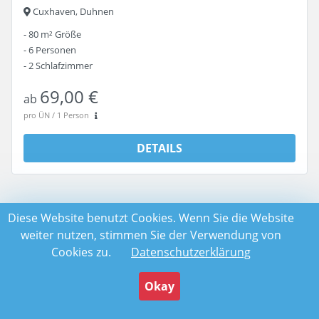
Cuxhaven, Duhnen
80 m²
Größe
6
Personen
2
Schlafzimmer
69,00 €
ab
pro ÜN / 1 Person
DETAILS
Diese Website benutzt Cookies. Wenn Sie die Website
weiter nutzen, stimmen Sie der Verwendung von
Cookies zu.
Datenschutzerklärung
Reise­planung
39,00 €
Okay
ab
Anfragen
Jetzt buchen
AKTIVITÄTEN IN CUXHAVEN
pro ÜN / 1 Person
WEBCAM UND TRACKING