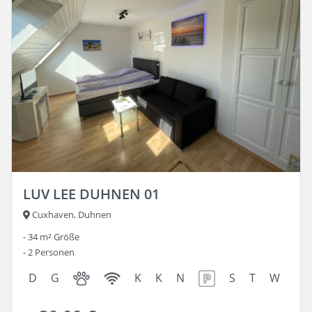
LUV LEE DUHNEN 01
Cuxhaven, Duhnen
34 m²
Größe
2
Personen
D
G
K
K
N
S
T
W