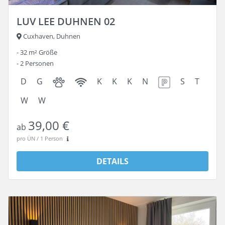
LUV LEE DUHNEN 02
Cuxhaven, Duhnen
32 m²
Größe
2
Personen
D
G
K
K
K
N
S
T
W
W
39,00 €
ab
pro ÜN / 1 Person
DETAILS